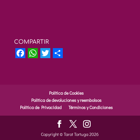
COMPARTIR
F
W
T
S
a
h
w
h
c
a
i
a
e
t
t
r
Política de Cookies
b
s
t
e
Política de devoluciones y reembolsos
Política de Privacidad
Términos y Condiciones
o
A
e
o
p
r
k
p
Copyright © Tarot Tortuga 2026