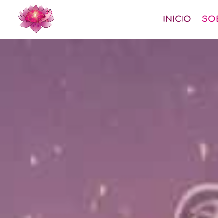
INICIO
SO