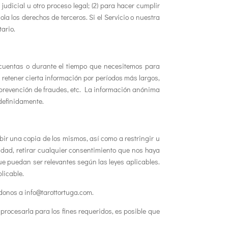
udicial u otro proceso legal; (2) para hacer cumplir
la los derechos de terceros. Si el Servicio o nuestra
tario.
cuentas o durante el tiempo que necesitemos para
s retener cierta información por períodos más largos,
, prevención de fraudes, etc. La información anónima
ndefinidamente.
bir una copia de los mismos, así como a restringir u
idad, retirar cualquier consentimiento que nos haya
e puedan ser relevantes según las leyes aplicables.
licable.
ndonos a info@tarottortuga.com.
procesarla para los fines requeridos, es posible que