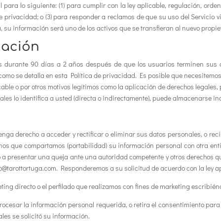
ra lo siguiente: (1) para cumplir con la ley aplicable, regulación, orden j
 privacidad; o (3) para responder a reclamos de que su uso del Servicio vio
 su información será uno de los activos que se transfieran al nuevo propie
mación
s durante 90 días a 2 años después de que los usuarios terminen sus 
 como se detalla en esta Política de privacidad. Es posible que necesitemo
icable o por otros motivos legítimos como la aplicación de derechos legales
les lo identifica a usted (directa o indirectamente), puede almacenarse i
enga derecho a acceder y rectificar o eliminar sus datos personales, o reci
rnos que compartamos (portabilidad) su información personal con otra ent
a presentar una queja ante una autoridad competente y otros derechos qu
fo@tarottortuga.com. Responderemos a su solicitud de acuerdo con la ley ap
ing directo o el perfilado que realizamos con fines de marketing escribié
rocesar la información personal requerida, o retira el consentimiento para 
ales se solicitó su información.