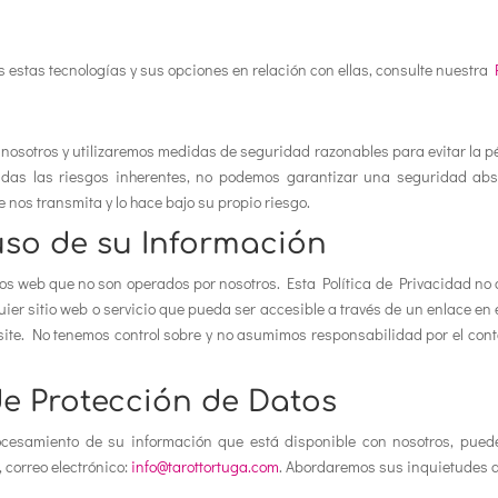
estas tecnologías y sus opciones en relación con ellas, consulte nuestra
osotros y utilizaremos medidas de seguridad razonables para evitar la pér
dadas las riesgos inherentes, no podemos garantizar una seguridad ab
nos transmita y lo hace bajo su propio riesgo.
uso de su Información
ios web que no son operados por nosotros. Esta Política de Privacidad no a
quier sitio web o servicio que pueda ser accesible a través de un enlace
visite. No tenemos control sobre y no asumimos responsabilidad por el conte
de Protección de Datos
ocesamiento de su información que está disponible con nosotros, puede 
, correo electrónico:
info@tarottortuga.com
. Abordaremos sus inquietudes de