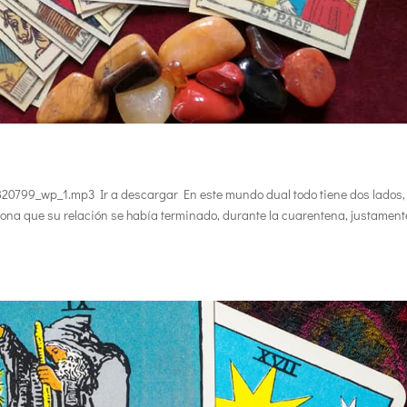
0799_wp_1.mp3 Ir a descargar En este mundo dual todo tiene dos lados,
na que su relación se había terminado, durante la cuarentena, justament