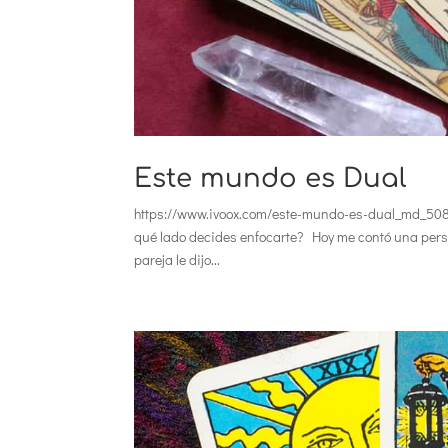
Este mundo es Dual
https://www.ivoox.com/este-mundo-es-dual_md_5082
qué lado decides enfocarte? Hoy me contó una perso
pareja le dijo...